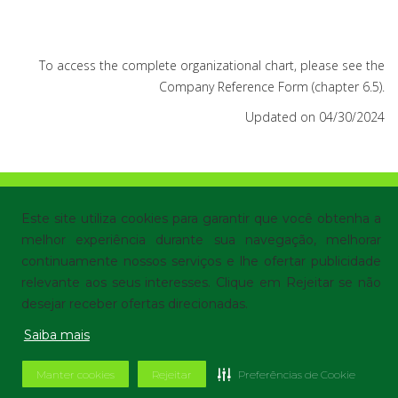
To access the complete organizational chart, please see the
Company Reference Form (chapter 6.5).
Updated on 04/30/2024
© Localiza - All rights reserved
Terms of Use
|
Este site utiliza cookies para garantir que você obtenha a
Privacy Policy
|
Cookie preferences
melhor experiência durante sua navegação, melhorar
continuamente nossos serviços e lhe ofertar publicidade
relevante aos seus interesses. Clique em Rejeitar se não
desejar receber ofertas direcionadas.
Powered by
Saiba mais
Manter cookies
Rejeitar
Preferências de Cookie