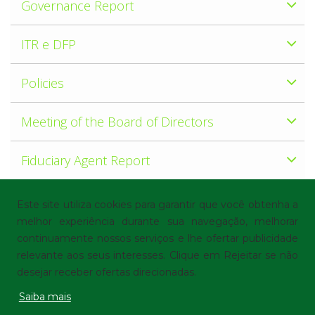
Governance Report
ITR e DFP
Policies
Meeting of the Board of Directors
Fiduciary Agent Report
Transcription
Este site utiliza cookies para garantir que você obtenha a
melhor experiência durante sua navegação, melhorar
continuamente nossos serviços e lhe ofertar publicidade
© Localiza - All rights reserved
Terms of Use
|
relevante aos seus interesses. Clique em Rejeitar se não
Privacy Policy
|
Cookie preferences
desejar receber ofertas direcionadas.
Saiba mais