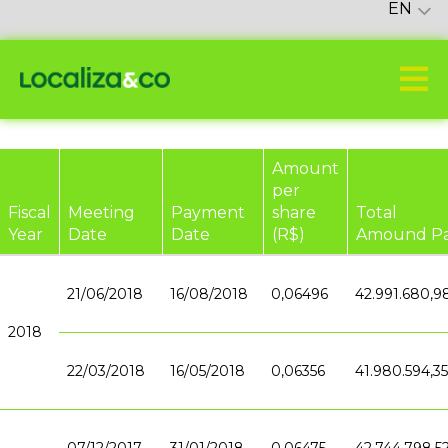
EN
Amount
per
Fiscal
Meeting
Payment
share
Total
Year
Date
Date
(R$)
Amound Pa
21/06/2018
16/08/2018
0,06496
42.991.680,9
2018
22/03/2018
16/05/2018
0,06356
41.980.594,35