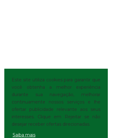
Este site utiliza cookies para garantir que
você obtenha a melhor experiência
durante sua navegação, melhorar
continuamente nossos serviços e lhe
ofertar publicidade relevante aos seus
interesses. Clique em Rejeitar se não
desejar receber ofertas direcionadas.
Saiba mais