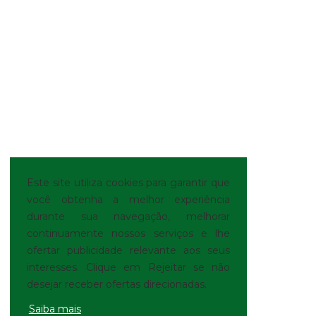
Este site utiliza cookies para garantir que
você obtenha a melhor experiência
durante sua navegação, melhorar
continuamente nossos serviços e lhe
ofertar publicidade relevante aos seus
interesses. Clique em Rejeitar se não
desejar receber ofertas direcionadas.
Saiba mais