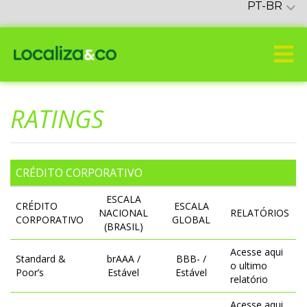
PT-BR
RATINGS
CRÉDITO CORPORATIVO
ESCALA
CRÉDITO
ESCALA
NACIONAL
RELATÓRIOS
CORPORATIVO
GLOBAL
(BRASIL)
Acesse aqui
Standard &
brAAA /
BBB- /
o ultimo
Poor’s
Estável
Estável
relatório
Acesse aqui