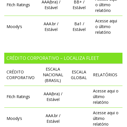
AAA(bra) /
BB+ /
Fitch Ratings
o último
Estável
Estável
relatório
Acesse aqui
AAA.br /
Ba1 /
Moody’s
o último
Estável
Estável
relatório
CRÉDITO CORPORATIVO – LOCALIZA FLEET
ESCALA
CRÉDITO
ESCALA
NACIONAL
RELATÓRIOS
CORPORATIVO
GLOBAL
(BRASIL)
Acesse aqui o
AAA(bra) /
Fitch Ratings
último
Estável
relatório
Acesse aqui o
AAA.br /
Moody’s
último
Estável
relatório