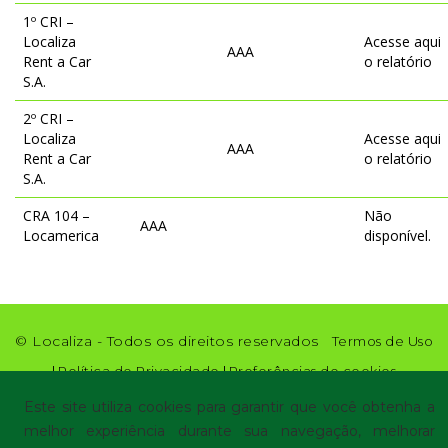
1º CRI –
Localiza
Acesse aqui
AAA
Rent a Car
o relatório
S.A.
2º CRI –
Localiza
Acesse aqui
AAA
Rent a Car
o relatório
S.A.
CRA 104 –
Não
AAA
Locamerica
disponível.
© Localiza - Todos os direitos reservados
Termos de Uso
|
Política de Privacidade
|
Preferências de cookies
Este site utiliza cookies para garantir que você obtenha a
melhor experiência durante sua navegação, melhorar