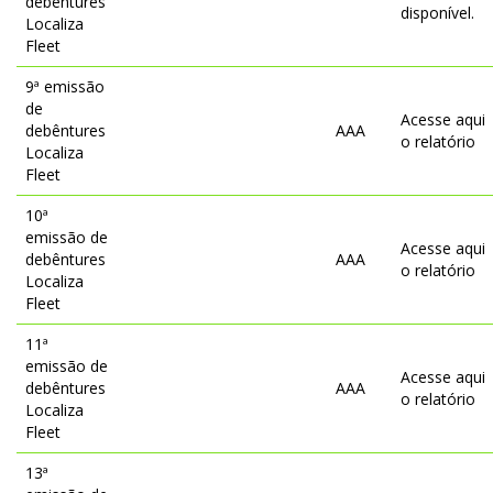
debêntures
disponível.
Localiza
Fleet
9ª emissão
de
Acesse aqui
debêntures
AAA
o relatório
Localiza
Fleet
10ª
emissão de
Acesse aqui
debêntures
AAA
o relatório
Localiza
Fleet
11ª
emissão de
Acesse aqui
debêntures
AAA
o relatório
Localiza
Fleet
13ª