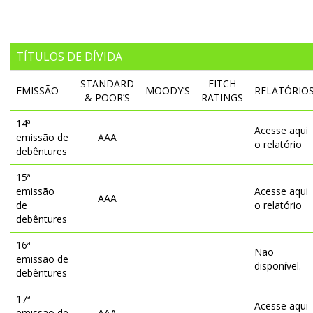
TÍTULOS DE DÍVIDA
STANDARD
FITCH
EMISSÃO
MOODY’S
RELATÓRIO
& POOR’S
RATINGS
14ª
Acesse aqui
emissão de
AAA
o relatório
debêntures
15ª
emissão
Acesse aqui
AAA
de
o relatório
debêntures
16ª
Não
emissão de
disponível.
debêntures
17ª
Acesse aqui
emissão de
AAA