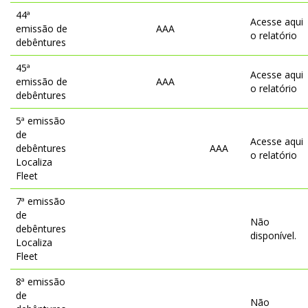
44ª
Acesse aqui
emissão de
AAA
o relatório
debêntures
45ª
Acesse aqui
emissão de
AAA
o relatório
debêntures
5ª emissão
de
Acesse aqui
debêntures
AAA
o relatório
Localiza
Fleet
7ª emissão
de
Não
debêntures
disponível.
Localiza
Fleet
8ª emissão
de
Não