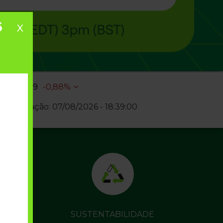
6
x
$
R$ 5,09
-0,88%
 atualização:
07/08/2026
-
18:39:00
Apresentação de
ISTAS
SUSTENTABILIDADE
Resultados