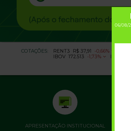
06/08/2
COTAÇÕES:
RENT3
R$ 37,91
-0,66%
L
IBOV
172.513
-1,73%
IBXL
29
APRESENTAÇÃO INSTITUCIONAL