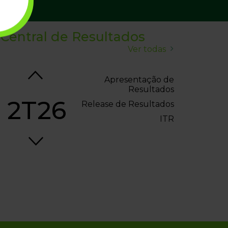
1T17
Release de Resultados
Teleconferência
Central de Resultados
ITR
Ver todas
Apresentação de
Resultados
2T26
Release de Resultados
ITR
Apresentação de
Resultados
1T26
Release de Resultados
ITR