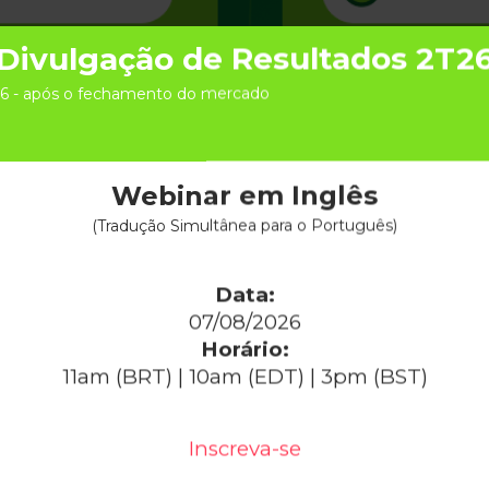
Divulgação de Resultados 2T2
6 - após o fechamento do mercado
Webinar em Inglês
ZRFY
US$ 7,47
2,71%
RENT4
R$ 37,26
-0,40%
US
.058
-1,81%
(Tradução Simultânea para o Português)
Última
Data:
07/08/2026
Horário:
11am (BRT) | 10am (EDT) | 3pm (BST)
Inscreva-se
PLANILHAS
COBERTURA DOS ANAL