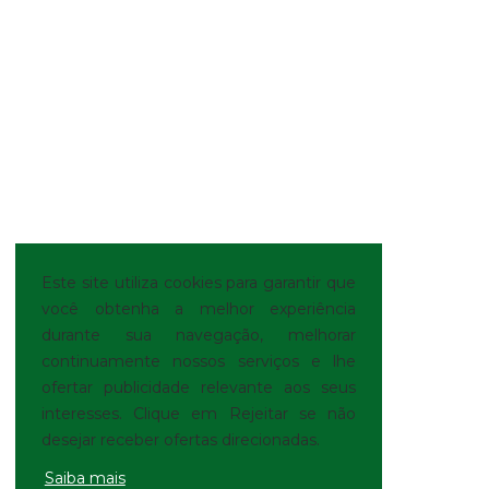
Este site utiliza cookies para garantir que
você obtenha a melhor experiência
durante sua navegação, melhorar
continuamente nossos serviços e lhe
ofertar publicidade relevante aos seus
interesses. Clique em Rejeitar se não
desejar receber ofertas direcionadas.
Saiba mais