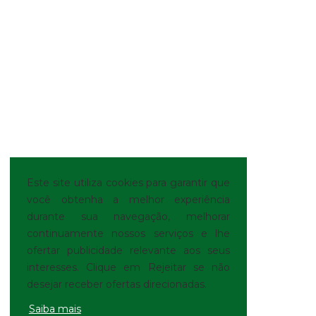
Este site utiliza cookies para garantir que
você obtenha a melhor experiência
durante sua navegação, melhorar
continuamente nossos serviços e lhe
ofertar publicidade relevante aos seus
interesses. Clique em Rejeitar se não
desejar receber ofertas direcionadas.
Saiba mais