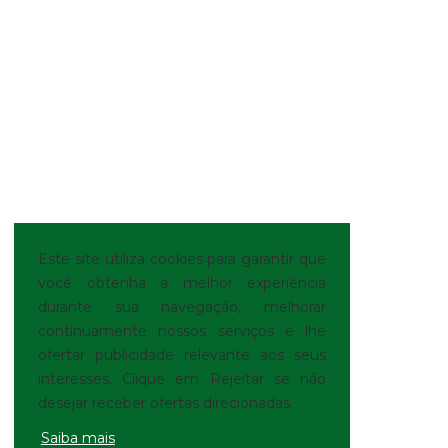
Este site utiliza cookies para garantir que
você obtenha a melhor experiência
durante sua navegação, melhorar
continuamente nossos serviços e lhe
ofertar publicidade relevante aos seus
interesses. Clique em Rejeitar se não
desejar receber ofertas direcionadas.
Saiba mais