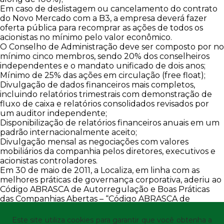
Em caso de deslistagem ou cancelamento do contrato
do Novo Mercado com a B3, a empresa deverá fazer
oferta pública para recomprar as ações de todos os
acionistas no mínimo pelo valor econômico.
O Conselho de Administração deve ser composto por no
mínimo cinco membros, sendo 20% dos conselheiros
independentes e o mandato unificado de dois anos;
Mínimo de 25% das ações em circulação (free float);
Divulgação de dados financeiros mais completos,
incluindo relatórios trimestrais com demonstração de
fluxo de caixa e relatórios consolidados revisados por
um auditor independente;
Disponibilização de relatórios financeiros anuais em um
padrão internacionalmente aceito;
Divulgação mensal as negociações com valores
mobiliários da companhia pelos diretores, executivos e
acionistas controladores.
Em 30 de maio de 2011, a Localiza, em linha com as
melhores práticas de governança corporativa, aderiu ao
Código ABRASCA de Autorregulação e Boas Práticas
das Companhias Abertas – “Código ABRASCA de
Autorregulação”.
Acesse aqui
o Regulamento de Listagem do Novo Mercado
Este site utiliza cookies para garantir que você obtenha a