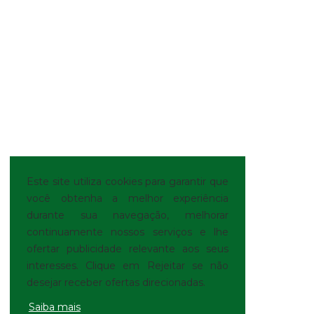
Este site utiliza cookies para garantir que
você obtenha a melhor experiência
durante sua navegação, melhorar
continuamente nossos serviços e lhe
ofertar publicidade relevante aos seus
interesses. Clique em Rejeitar se não
desejar receber ofertas direcionadas.
Saiba mais