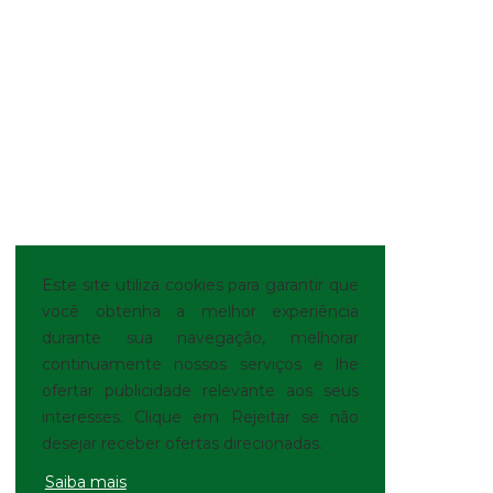
Este site utiliza cookies para garantir que
você obtenha a melhor experiência
durante sua navegação, melhorar
continuamente nossos serviços e lhe
ofertar publicidade relevante aos seus
interesses. Clique em Rejeitar se não
desejar receber ofertas direcionadas.
Saiba mais