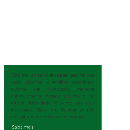
Este site utiliza cookies para garantir que
você obtenha a melhor experiência
durante sua navegação, melhorar
continuamente nossos serviços e lhe
ofertar publicidade relevante aos seus
interesses. Clique em Rejeitar se não
desejar receber ofertas direcionadas.
Saiba mais