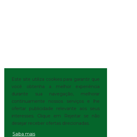
Este site utiliza cookies para garantir que
você obtenha a melhor experiência
durante sua navegação, melhorar
continuamente nossos serviços e lhe
ofertar publicidade relevante aos seus
interesses. Clique em Rejeitar se não
desejar receber ofertas direcionadas.
Saiba mais