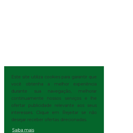
Este site utiliza cookies para garantir que
você obtenha a melhor experiência
durante sua navegação, melhorar
continuamente nossos serviços e lhe
ofertar publicidade relevante aos seus
interesses. Clique em Rejeitar se não
desejar receber ofertas direcionadas.
Saiba mais