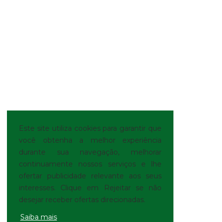
Este site utiliza cookies para garantir que
você obtenha a melhor experiência
durante sua navegação, melhorar
continuamente nossos serviços e lhe
ofertar publicidade relevante aos seus
interesses. Clique em Rejeitar se não
desejar receber ofertas direcionadas.
Saiba mais