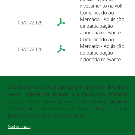
investimento na voll
Comunicado ao
Mercado - Aquisição
06/01/2026
de participação
acionária relevante
Comunicado ao
Mercado - Aquisição
05/01/2026
de participação
acionária relevante
Este site utiliza cookies para garantir que você obtenha a
melhor experiência durante sua navegação, melhorar
continuamente nossos serviços e lhe ofertar publicidade
© Localiza - Todos os direitos reservados
Termos de Uso
relevante aos seus interesses. Clique em Rejeitar se não
|
Política de Privacidade
|
Preferências de cookies
desejar receber ofertas direcionadas.
Saiba mais