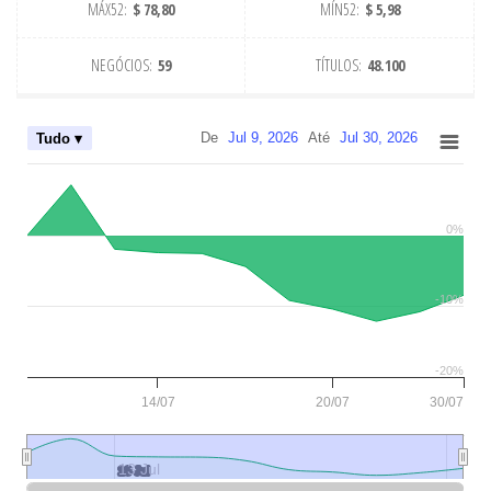
MÁX52:
$ 78,80
MÍN52:
$ 5,98
NEGÓCIOS:
59
TÍTULOS:
48.100
De
Jul 9, 2026
Até
Jul 30, 2026
Tudo ▾
0%
-10%
-20%
14/07
20/07
30/07
13 Jul
13 Jul