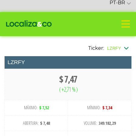
PT-BR
Ticker:
LZRFY
$ 7,47
(
+2,71 %
)
MÁXIMO:
$ 7,52
MÍNIMO:
$ 7,34
ABERTURA:
$ 7,48
VOLUME:
349.182,29