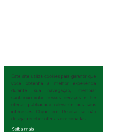
Este site utiliza cookies para garantir que
você obtenha a melhor experiência
durante sua navegação, melhorar
continuamente nossos serviços e lhe
ofertar publicidade relevante aos seus
interesses. Clique em Rejeitar se não
desejar receber ofertas direcionadas.
Saiba mais